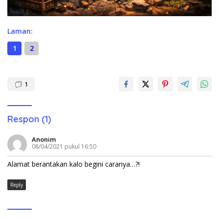
Laman:
1
2
1
Respon (1)
Anonim
08/04/2021 pukul 16:50
Alamat berantakan kalo begini caranya…?!
Reply