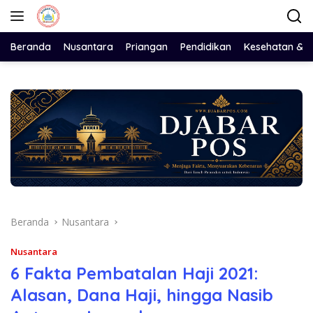
Langsung
ke
konten
Beranda
Nusantara
Priangan
Pendidikan
Kesehatan & 
Beranda
Nusantara
Nusantara
6 Fakta Pembatalan Haji 2021:
Alasan, Dana Haji, hingga Nasib