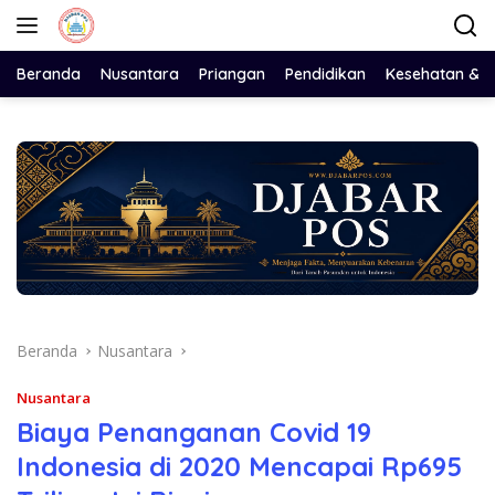
Langsung
ke
konten
Beranda
Nusantara
Priangan
Pendidikan
Kesehatan & 
Beranda
Nusantara
Nusantara
Biaya Penanganan Covid 19
Indonesia di 2020 Mencapai Rp695