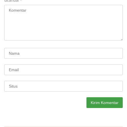
ditandai
*