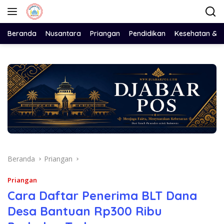
Langsung
ke
konten
Beranda
Nusantara
Priangan
Pendidikan
Kesehatan & 
Beranda
Priangan
Priangan
Cara Daftar Penerima BLT Dana
Desa Bantuan Rp300 Ribu