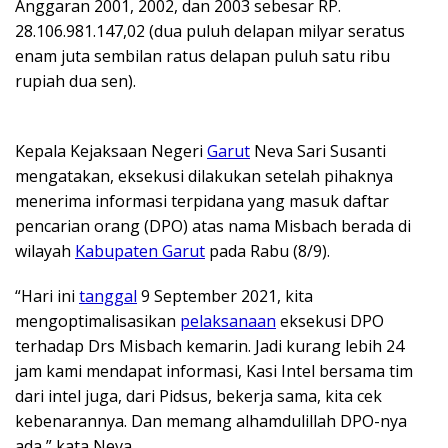
Anggaran 2001, 2002, dan 2003 sebesar RP.
28.106.981.147,02 (dua puluh delapan milyar seratus
enam juta sembilan ratus delapan puluh satu ribu
rupiah dua sen).
Kepala Kejaksaan Negeri
Garut
Neva Sari Susanti
mengatakan, eksekusi dilakukan setelah pihaknya
menerima informasi terpidana yang masuk daftar
pencarian orang (DPO) atas nama Misbach berada di
wilayah
Kabupaten Garut
pada Rabu (8/9).
“Hari ini
tanggal
9 September 2021, kita
mengoptimalisasikan
pelaksanaan
eksekusi DPO
terhadap Drs Misbach kemarin. Jadi kurang lebih 24
jam kami mendapat informasi, Kasi Intel bersama tim
dari intel juga, dari Pidsus, bekerja sama, kita cek
kebenarannya. Dan memang alhamdulillah DPO-nya
ada,” kata Neva.