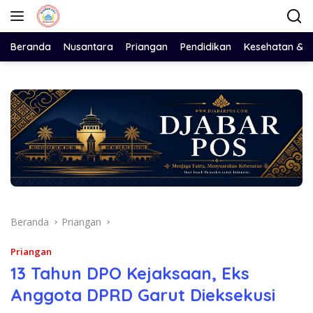
Langsung
ke
konten
Beranda
Nusantara
Priangan
Pendidikan
Kesehatan & 
Beranda
Priangan
Priangan
13 Tahun DPO Kejaksaan, Eks
Anggota DPRD Garut Dieksekusi