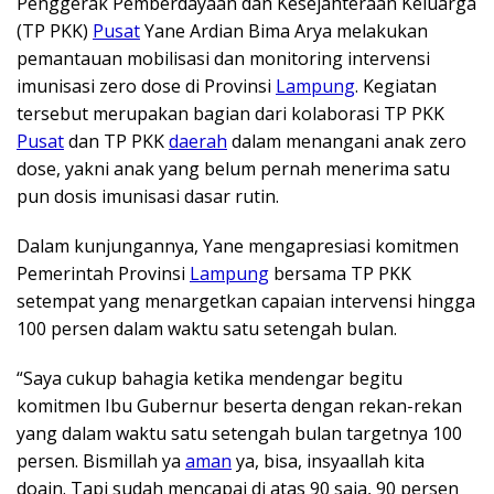
Penggerak Pemberdayaan dan Kesejahteraan Keluarga
(TP PKK)
Pusat
Yane Ardian Bima Arya melakukan
pemantauan mobilisasi dan monitoring intervensi
imunisasi zero dose di Provinsi
Lampung
. Kegiatan
tersebut merupakan bagian dari kolaborasi TP PKK
Pusat
dan TP PKK
daerah
dalam menangani anak zero
dose, yakni anak yang belum pernah menerima satu
pun dosis imunisasi dasar rutin.
Dalam kunjungannya, Yane mengapresiasi komitmen
Pemerintah Provinsi
Lampung
bersama TP PKK
setempat yang menargetkan capaian intervensi hingga
100 persen dalam waktu satu setengah bulan.
“Saya cukup bahagia ketika mendengar begitu
komitmen Ibu Gubernur beserta dengan rekan-rekan
yang dalam waktu satu setengah bulan targetnya 100
persen. Bismillah ya
aman
ya, bisa, insyaallah kita
doain. Tapi sudah mencapai di atas 90 saja, 90 persen