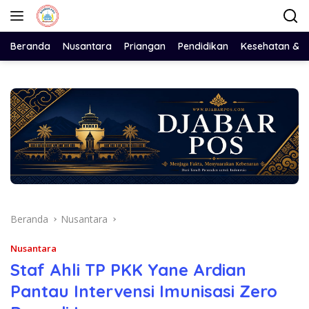
Langsung
ke
konten
Beranda
Nusantara
Priangan
Pendidikan
Kesehatan & 
Beranda
Nusantara
Nusantara
Staf Ahli TP PKK Yane Ardian
Pantau Intervensi Imunisasi Zero