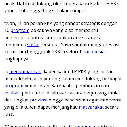
anak. Hal itu didukung oleh keberadaan kader TP PKK
yang aktif hingga tingkat akar rumput.
“Nah, inilah peran PKK yang sangat strategis dengan
10
program
pokoknya yang bisa membantu
pemerintah untuk menurunkan angka-angka
fenomena
sosial
tersebut. Saya sangat mengapresiasi
ketua Tim Penggerak PKK di seluruh
Indonesia
,”
ungkapnya.
Ia
menambahkan
, kader-kader TP PKK yang militan
menjadi kekuatan penting dalam mendukung berbagai
program
pemerintah. Karena itu, pembinaan dan
edukasi
perlu terus dilakukan secara berjenjang mulai
dari tingkat
provinsi
hingga dasawisma agar intervensi
yang dilakukan dapat menjangkau
masyarakat
secara
luas.
“Dengan kita turun ke Provinsi
Lampung
, nanti dari