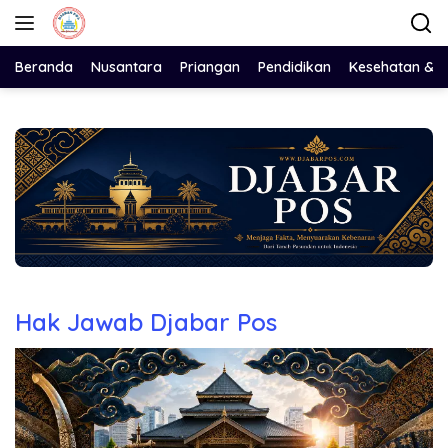
Langsung
ke
konten
Beranda
Nusantara
Priangan
Pendidikan
Kesehatan & 
Hak Jawab Djabar Pos