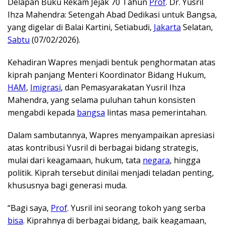
Delapan Buku Rekam Jejak 70 Tahun
Prof
. Dr. Yusril
Ihza Mahendra: Setengah Abad Dedikasi untuk Bangsa,
yang digelar di Balai Kartini, Setiabudi,
Jakarta
Selatan,
Sabtu
(07/02/2026).
Kehadiran Wapres menjadi bentuk penghormatan atas
kiprah panjang Menteri Koordinator Bidang Hukum,
HAM
,
Imigrasi
, dan Pemasyarakatan Yusril Ihza
Mahendra, yang selama puluhan tahun konsisten
mengabdi kepada
bangsa
lintas masa pemerintahan.
Dalam sambutannya, Wapres menyampaikan apresiasi
atas kontribusi Yusril di berbagai bidang strategis,
mulai dari keagamaan, hukum, tata
negara
, hingga
politik. Kiprah tersebut dinilai menjadi teladan penting,
khususnya bagi generasi muda.
“Bagi saya,
Prof
. Yusril ini seorang tokoh yang serba
bisa
. Kiprahnya di berbagai bidang, baik keagamaan,