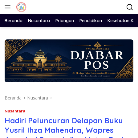
Langsung
ke
konten
Beranda
Nusantara
Priangan
Pendidikan
Kesehatan & 
Beranda
Nusantara
Nusantara
Hadiri Peluncuran Delapan Buku
Yusril Ihza Mahendra, Wapres