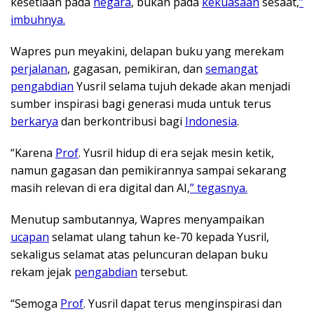
kesetiaan pada
negara
, bukan pada
kekuasaan
sesaat,
”
imbuhnya.
Wapres pun meyakini, delapan buku yang merekam
perjalanan
, gagasan, pemikiran, dan
semangat
pengabdian
Yusril selama tujuh dekade akan menjadi
sumber inspirasi bagi generasi muda untuk terus
berkarya
dan berkontribusi bagi
Indonesia
.
“Karena
Prof
. Yusril hidup di era sejak mesin ketik,
namun gagasan dan pemikirannya sampai sekarang
masih relevan di era digital dan AI,
” tegasnya.
Menutup sambutannya, Wapres menyampaikan
ucapan
selamat ulang tahun ke-70 kepada Yusril,
sekaligus selamat atas peluncuran delapan buku
rekam jejak
pengabdian
tersebut.
“Semoga
Prof
. Yusril dapat terus menginspirasi dan