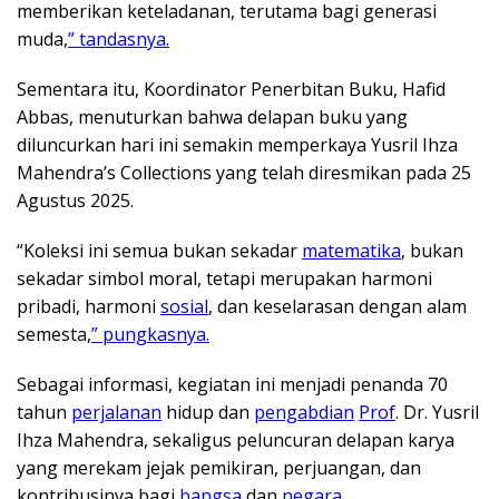
memberikan keteladanan, terutama bagi generasi
muda,
” tandasnya.
Sementara itu, Koordinator Penerbitan Buku, Hafid
Abbas, menuturkan bahwa delapan buku yang
diluncurkan hari ini semakin memperkaya Yusril Ihza
Mahendra’s Collections yang telah diresmikan pada 25
Agustus 2025.
“Koleksi ini semua bukan sekadar
matematika
, bukan
sekadar simbol moral, tetapi merupakan harmoni
pribadi, harmoni
sosial
, dan keselarasan dengan alam
semesta,
” pungkasnya.
Sebagai informasi, kegiatan ini menjadi penanda 70
tahun
perjalanan
hidup dan
pengabdian
Prof
. Dr. Yusril
Ihza Mahendra, sekaligus peluncuran delapan karya
yang merekam jejak pemikiran, perjuangan, dan
kontribusinya bagi
bangsa
dan
negara
.