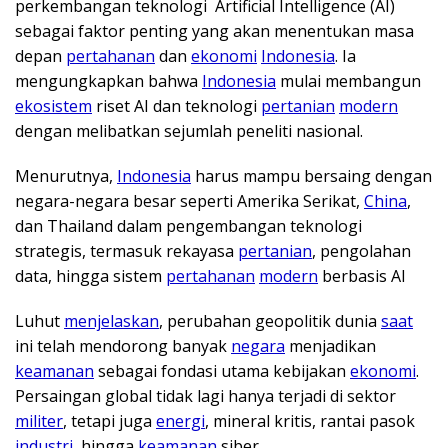
perkembangan teknologi Artificial Intelligence (AI)
sebagai faktor penting yang akan menentukan masa
depan
pertahanan
dan
ekonomi
Indonesia
. Ia
mengungkapkan bahwa
Indonesia
mulai membangun
ekosistem
riset AI dan teknologi
pertanian
modern
dengan melibatkan sejumlah peneliti nasional.
Menurutnya,
Indonesia
harus mampu bersaing dengan
negara-negara besar seperti Amerika Serikat,
China
,
dan Thailand dalam pengembangan teknologi
strategis, termasuk rekayasa
pertanian
, pengolahan
data, hingga sistem
pertahanan
modern
berbasis AI
Luhut
menjelaskan
, perubahan geopolitik dunia
saat
ini telah mendorong banyak
negara
menjadikan
keamanan
sebagai fondasi utama kebijakan
ekonomi
.
Persaingan global tidak lagi hanya terjadi di sektor
militer
, tetapi juga
energi
, mineral kritis, rantai pasok
industri
, hingga
keamanan
siber.