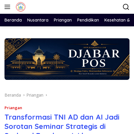
Langsung
ke
konten
Beranda
Nusantara
Priangan
Pendidikan
Kesehatan & 
Beranda
Priangan
Priangan
Transformasi TNI AD dan AI Jadi
Sorotan Seminar Strategis di