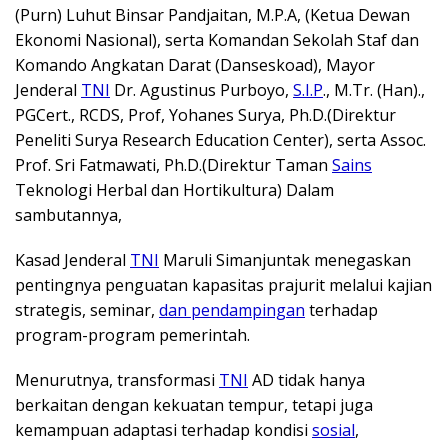
(Purn) Luhut Binsar Pandjaitan, M.P.A, (Ketua Dewan
Ekonomi Nasional), serta Komandan Sekolah Staf dan
Komando Angkatan Darat (Danseskoad), Mayor
Jenderal
TNI
Dr. Agustinus Purboyo,
S.I.P
., M.Tr. (Han).,
PGCert., RCDS, Prof, Yohanes Surya, Ph.D.(Direktur
Peneliti Surya Research Education Center), serta Assoc.
Prof. Sri Fatmawati, Ph.D.(Direktur Taman
Sains
Teknologi Herbal dan Hortikultura) Dalam
sambutannya,
Kasad Jenderal
TNI
Maruli Simanjuntak menegaskan
pentingnya penguatan kapasitas prajurit melalui kajian
strategis, seminar,
dan pendampingan
terhadap
program-program pemerintah.
Menurutnya, transformasi
TNI
AD tidak hanya
berkaitan dengan kekuatan tempur, tetapi juga
kemampuan adaptasi terhadap kondisi
sosial
,