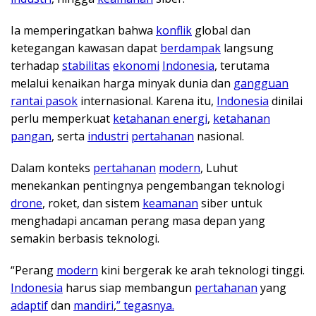
Ia memperingatkan bahwa
konflik
global dan
ketegangan kawasan dapat
berdampak
langsung
terhadap
stabilitas
ekonomi
Indonesia
, terutama
melalui kenaikan harga minyak dunia dan
gangguan
rantai pasok
internasional. Karena itu,
Indonesia
dinilai
perlu memperkuat
ketahanan energi
,
ketahanan
pangan
, serta
industri
pertahanan
nasional.
Dalam konteks
pertahanan
modern
, Luhut
menekankan pentingnya pengembangan teknologi
drone
, roket, dan sistem
keamanan
siber untuk
menghadapi ancaman perang masa depan yang
semakin berbasis teknologi.
“Perang
modern
kini bergerak ke arah teknologi tinggi.
Indonesia
harus siap membangun
pertahanan
yang
adaptif
dan
mandiri
,
” tegasnya.