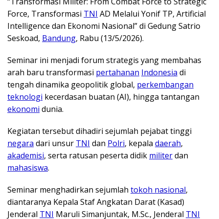
“Transformasi Militer: From Combat Force to Strategic
Force, Transformasi
TNI
AD Melalui Yonif TP, Artificial
Intelligence dan Ekonomi Nasional” di Gedung Satrio
Seskoad,
Bandung
, Rabu (13/5/2026).
Seminar ini menjadi forum strategis yang membahas
arah baru transformasi
pertahanan
Indonesia
di
tengah dinamika geopolitik global,
perkembangan
teknologi
kecerdasan buatan (AI), hingga tantangan
ekonomi
dunia.
Kegiatan tersebut dihadiri sejumlah pejabat tinggi
negara
dari unsur
TNI
dan
Polri
, kepala
daerah
,
akademisi
, serta ratusan peserta didik
militer
dan
mahasiswa
.
Seminar menghadirkan sejumlah
tokoh nasional
,
diantaranya Kepala Staf Angkatan Darat (Kasad)
Jenderal
TNI
Maruli Simanjuntak, M.Sc., Jenderal
TNI