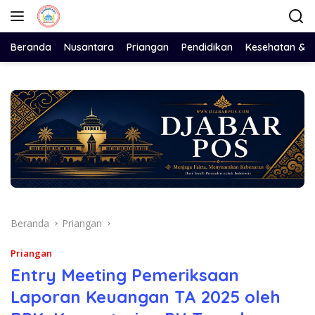
Langsung
ke
konten
Beranda
Nusantara
Priangan
Pendidikan
Kesehatan & 
Beranda
Priangan
Priangan
Entry Meeting Pemeriksaan
Laporan Keuangan TA 2025 oleh