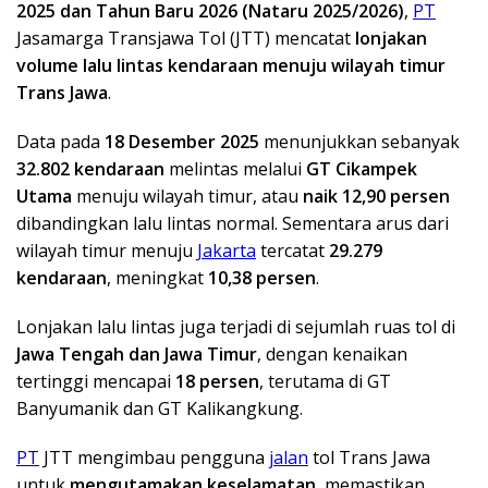
2025 dan Tahun Baru 2026 (Nataru 2025/2026)
,
PT
Jasamarga Transjawa Tol (JTT) mencatat
lonjakan
volume lalu lintas kendaraan menuju wilayah timur
Trans Jawa
.
Data pada
18 Desember 2025
menunjukkan sebanyak
32.802 kendaraan
melintas melalui
GT Cikampek
Utama
menuju wilayah timur, atau
naik 12,90 persen
dibandingkan lalu lintas normal. Sementara arus dari
wilayah timur menuju
Jakarta
tercatat
29.279
kendaraan
, meningkat
10,38 persen
.
Lonjakan lalu lintas juga terjadi di sejumlah ruas tol di
Jawa Tengah dan Jawa Timur
, dengan kenaikan
tertinggi mencapai
18 persen
, terutama di GT
Banyumanik dan GT Kalikangkung.
PT
JTT mengimbau pengguna
jalan
tol Trans Jawa
untuk
mengutamakan keselamatan
, memastikan