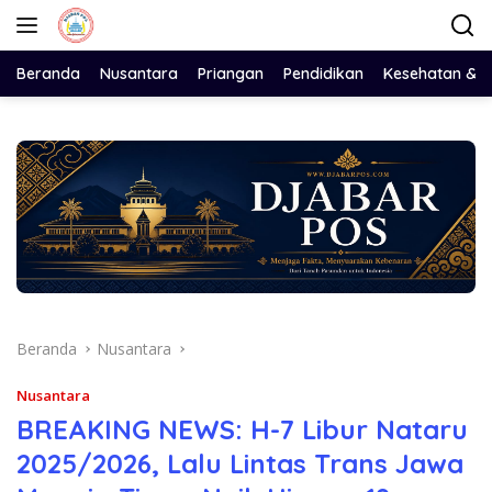
Langsung
ke
konten
Beranda
Nusantara
Priangan
Pendidikan
Kesehatan & 
Beranda
Nusantara
Nusantara
BREAKING NEWS: H-7 Libur Nataru
2025/2026, Lalu Lintas Trans Jawa