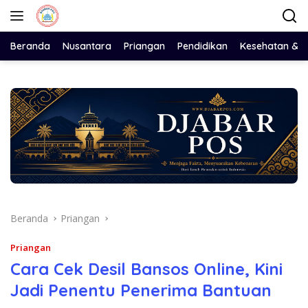
Langsung
ke
konten
Beranda
Nusantara
Priangan
Pendidikan
Kesehatan & 
Beranda
Priangan
Priangan
Cara Cek Desil Bansos Online, Kini
Jadi Penentu Penerima Bantuan