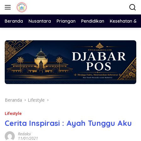
Langsung
ke
konten
Beranda
Nusantara
Priangan
Pendidikan
Kesehatan & 
Beranda
Lifestyle
Lifestyle
Cerita Inspirasi : Ayah Tunggu Aku
Redaksi
11/01/2021