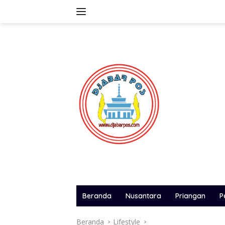
Langsung
ke
konten
Beranda
Nusantara
Priangan
P
Beranda
Lifestyle