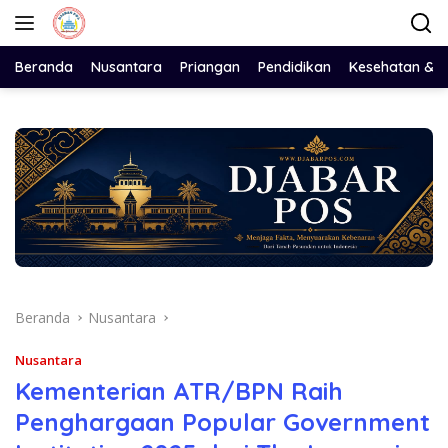
Langsung
ke
konten
Beranda
Nusantara
Priangan
Pendidikan
Kesehatan & 
Beranda
Nusantara
Nusantara
‎Kementerian ATR/BPN Raih
Penghargaan Popular Government