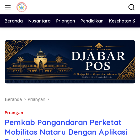
Langsung
ke
konten
Beranda
Nusantara
Priangan
Pendidikan
Kesehatan & 
Beranda
Priangan
Priangan
Pemkab Pangandaran Perketat
Mobilitas Nataru Dengan Aplikasi