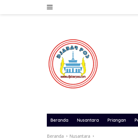
Langsung
ke
konten
Beranda
Nusantara
Priangan
P
Beranda
Nusantara