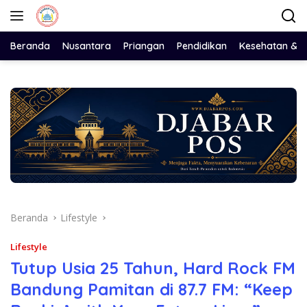
Langsung
ke
konten
Beranda
Nusantara
Priangan
Pendidikan
Kesehatan & 
Beranda
Lifestyle
Lifestyle
Tutup Usia 25 Tahun, Hard Rock FM
Bandung Pamitan di 87.7 FM: “Keep