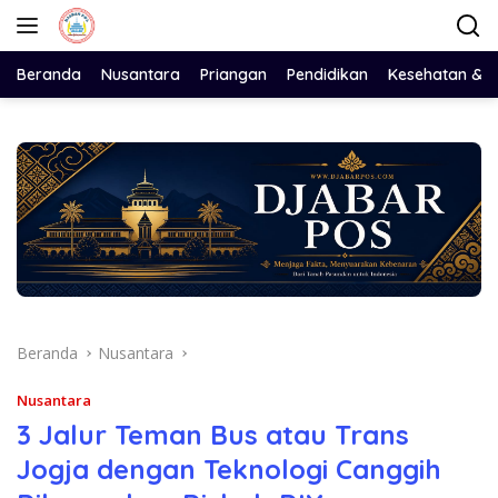
Langsung
ke
konten
Beranda
Nusantara
Priangan
Pendidikan
Kesehatan & 
Beranda
Nusantara
Nusantara
3 Jalur Teman Bus atau Trans
Jogja dengan Teknologi Canggih