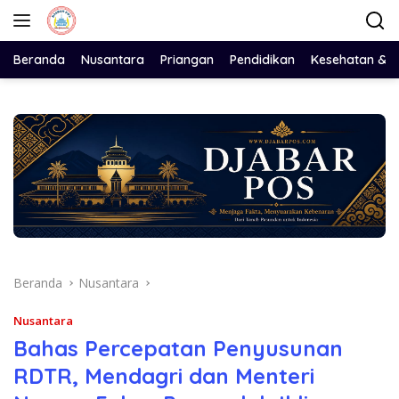
Langsung
ke
konten
Beranda
Nusantara
Priangan
Pendidikan
Kesehatan & 
Beranda
Nusantara
Nusantara
Bahas Percepatan Penyusunan
RDTR, Mendagri dan Menteri