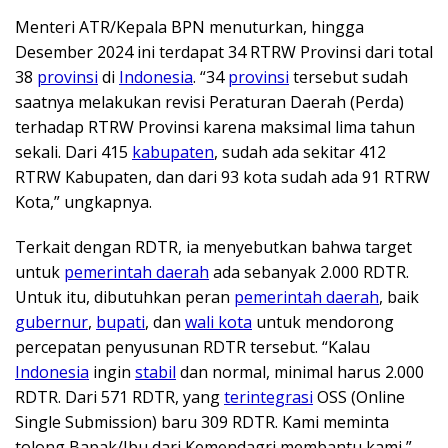
Menteri ATR/Kepala BPN menuturkan, hingga
Desember 2024 ini terdapat 34 RTRW Provinsi dari total
38
provinsi
di
Indonesia
. “34
provinsi
tersebut sudah
saatnya melakukan revisi Peraturan Daerah (Perda)
terhadap RTRW Provinsi karena maksimal lima tahun
sekali. Dari 415
kabupaten
, sudah ada sekitar 412
RTRW Kabupaten, dan dari 93 kota sudah ada 91 RTRW
Kota,” ungkapnya.
Terkait dengan RDTR, ia menyebutkan bahwa target
untuk
pemerintah daerah
ada sebanyak 2.000 RDTR.
Untuk itu, dibutuhkan peran
pemerintah daerah
, baik
gubernur
,
bupati
, dan
wali kota
untuk mendorong
percepatan penyusunan RDTR tersebut. “Kalau
Indonesia
ingin
stabil
dan normal, minimal harus 2.000
RDTR. Dari 571 RDTR, yang
terintegrasi
OSS (Online
Single Submission) baru 309 RDTR. Kami meminta
tolong Bapak/Ibu dari Kemendagri membantu kami,”