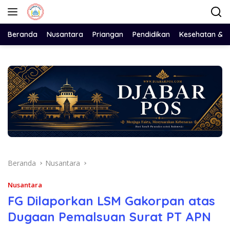
Langsung
ke
konten
Beranda
Nusantara
Priangan
Pendidikan
Kesehatan & 
Beranda
Nusantara
Nusantara
FG Dilaporkan LSM Gakorpan atas
Dugaan Pemalsuan Surat PT APN