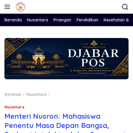
Langsung
ke
konten
Beranda
Nusantara
Priangan
Pendidikan
Kesehatan & 
Beranda
Nusantara
Nusantara
Menteri Nusron: Mahasiswa
Penentu Masa Depan Bangsa,