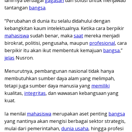
lahirnya berbagai
gagasan
dan solusi untuk menjawab
tantangan
bangsa
.
“Perubahan di dunia itu selalu didahului dengan
kebangkitan kaum intelektualnya. Ketika cara berpikir
mahasiswa
sudah benar, maka
saat
mereka menjadi
birokrat, politisi, pengusaha, maupun
profesional
, cara
berpikir itu akan ikut membentuk kemajuan
bangsa
,”
jelas
Nusron.
Menurutnya, pembangunan nasional tidak hanya
membutuhkan sumber daya alam yang melimpah,
tetapi juga sumber daya manusia yang
memiliki
kualitas,
integritas
, dan wawasan kebangsaan yang
kuat.
Ia menilai
mahasiswa
merupakan aset penting
bangsa
yang nantinya akan mengisi berbagai sektor strategis,
mulai dari pemerintahan,
dunia usaha
, hingga profesi