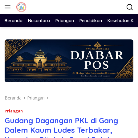
Langsung
ke
konten
Beranda
Nusantara
Priangan
Pendidikan
Kesehatan & 
Beranda
Priangan
Priangan
Gudang Dagangan PKL di Gang
Dalem Kaum Ludes Terbakar,