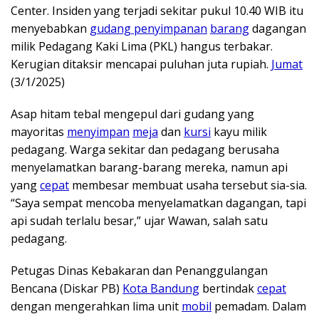
Center. Insiden yang terjadi sekitar pukul 10.40 WIB itu
menyebabkan
gudang penyimpanan
barang
dagangan
milik Pedagang Kaki Lima (PKL) hangus terbakar.
Kerugian ditaksir mencapai puluhan juta rupiah.
Jumat
(3/1/2025)
Asap hitam tebal mengepul dari gudang yang
mayoritas
menyimpan
meja
dan
kursi
kayu milik
pedagang. Warga sekitar dan pedagang berusaha
menyelamatkan barang-barang mereka, namun api
yang
cepat
membesar membuat usaha tersebut sia-sia.
“Saya sempat mencoba menyelamatkan dagangan, tapi
api sudah terlalu besar,” ujar Wawan, salah satu
pedagang.
Petugas Dinas Kebakaran dan Penanggulangan
Bencana (Diskar PB)
Kota Bandung
bertindak
cepat
dengan mengerahkan lima unit
mobil
pemadam. Dalam