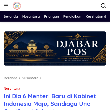
Langsung
ke
konten
Beranda
Nusantara
Priangan
Pendidikan
Kesehatan & 
Beranda
Nusantara
Nusantara
Ini Dia 6 Menteri Baru di Kabinet
Indonesia Maju, Sandiaga Uno