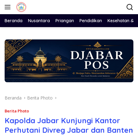
Langsung
ke
konten
Beranda
Nusantara
Priangan
Pendidikan
Kesehatan & 
Beranda
Berita Photo
Berita Photo
Kapolda Jabar Kunjungi Kantor
Perhutani Divreg Jabar dan Banten