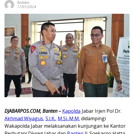
Redaksi
17/01/2024
DJABARPOS.COM, Banten –
Kapolda
Jabar Irjen Pol Dr.
Akhmad Wiyagus
,
S.I.K.
,
M.Si.
,
M.M.
didampingi
Wakapolda Jabar melaksanakan kunjungan ke Kantor
Perhutani Divreg Jabar dan
Banten
Jl. Soekarno Hatta