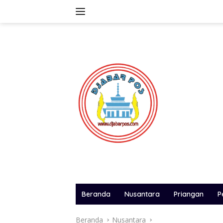
Langsung
ke
konten
Beranda
Nusantara
Priangan
P
Beranda
Nusantara