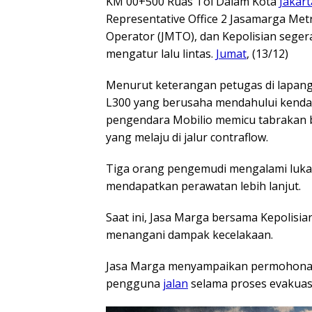
KM 00+500 Ruas Tol Dalam Kota
Jakart
Representative Office 2 Jasamarga Met
Operator (JMTO), dan Kepolisian seger
mengatur lalu lintas.
Jumat
, (13/12)
Menurut keterangan petugas di lapang
L300 yang berusaha mendahului kendar
pengendara Mobilio memicu tabrakan b
yang melaju di jalur contraflow.
Tiga orang pengemudi mengalami luka-
mendapatkan perawatan lebih lanjut.
Saat ini, Jasa Marga bersama Kepolis
menangani dampak kecelakaan.
Jasa Marga menyampaikan permohonan
pengguna
jalan
selama proses evakuas