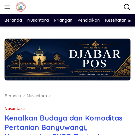
Langsung
ke
konten
Beranda
Nusantara
Priangan
Pendidikan
Kesehatan & 
Beranda
Nusantara
Nusantara
Kenalkan Budaya dan Komoditas
Pertanian Banyuwangi,