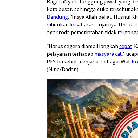
Bagi LaNyalla tanggung jawab yang d
kota besar, sehingga duka tersebut ak
Bandung
. “Insya Allah beliau Husnul 
diberikan
kesabaran
,” ujarnya. Untuk 
agar roda pemerintahan tidak tergang
“Harus segera diambil langkah
cepat
. 
pelayanan terhadap
masyarakat
,” uca
PKS tersebut menjabat sebagai Wali
Ko
(Nino/Dadan)