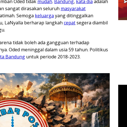
iemban Oded tidak
mudah
.
Bandung
,
kata dia
adalah
an sangat dirasakan seluruh
masyarakat
Khatimah. Semoga
keluarga
yang ditinggalkan
itu, LaNyalla berharap langkah
cepat
segera diambil
gu.
Karena tidak boleh ada gangguan terhadap
pnya. Oded meninggal dalam usia 59 tahun. Politikus
ta Bandung
untuk periode 2018-2023.