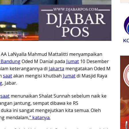
AA LaNyalla Mahmud Mattalitti menyampaikan
 Bandung
Oded M Danial pada
Jumat
10 Desember
dalam keterangannya di
Jakarta
mengatakan Oded M
uh
saat
akan mengisi khutbah
Jumat
di Masjid Raya
g
, Jabar.
h
saat
menunaikan Shalat Sunnah sebelum naik ke
angan jantung, sempat dibawa ke RS
r duka ini sangat mengejutkan kita semua. Oleh
ang mendalam,
” katanya.