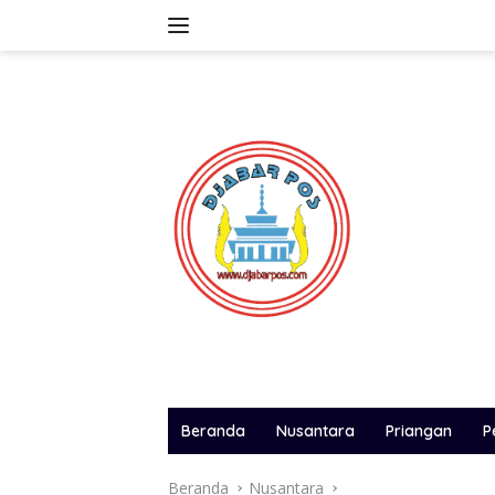
Langsung
ke
konten
Beranda
Nusantara
Priangan
P
Beranda
Nusantara