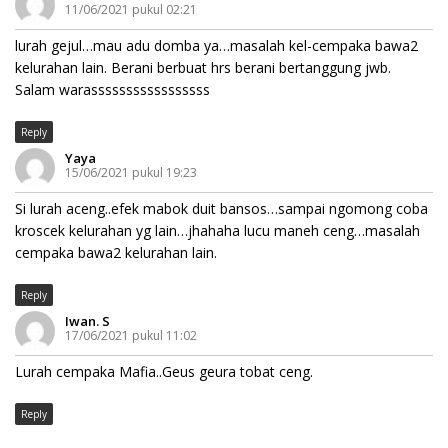
11/06/2021 pukul 02:21
lurah gejul…mau adu domba ya…masalah kel-cempaka bawa2
kelurahan lain. Berani berbuat hrs berani bertanggung jwb.
Salam warasssssssssssssssss
Reply
Yaya
15/06/2021 pukul 19:23
Si lurah aceng..efek mabok duit bansos…sampai ngomong coba
kroscek kelurahan yg lain…jhahaha lucu maneh ceng…masalah
cempaka bawa2 kelurahan lain.
Reply
Iwan. S
17/06/2021 pukul 11:02
Lurah cempaka Mafia..Geus geura tobat ceng.
Reply