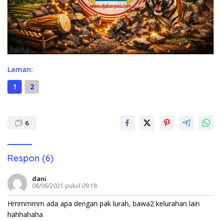
Laman:
1
2
6
Respon (6)
dani
08/06/2021 pukul 09:18
Hmmmmm ada apa dengan pak lurah, bawa2 kelurahan lain
hahhahaha