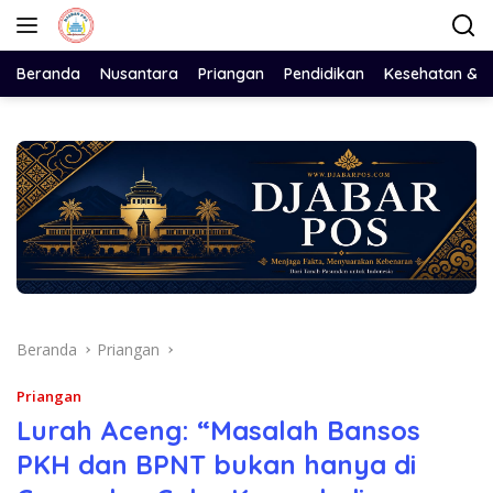
Langsung
ke
konten
Beranda
Nusantara
Priangan
Pendidikan
Kesehatan & 
Beranda
Priangan
Priangan
Lurah Aceng: “Masalah Bansos
PKH dan BPNT bukan hanya di