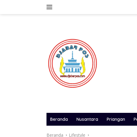
Langsung
ke
konten
Beranda
Nusantara
Priangan
P
Beranda
Lifestyle