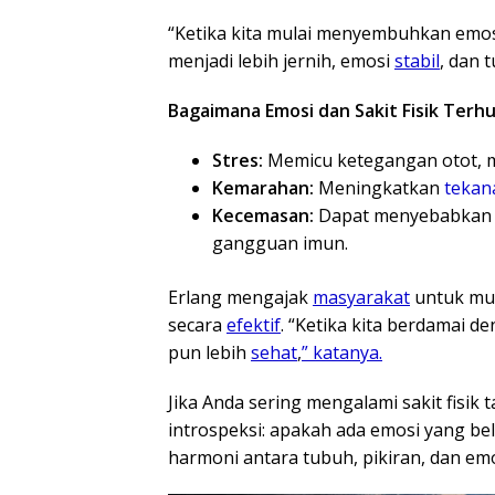
“Ketika kita mulai menyembuhkan emosi
menjadi lebih jernih, emosi
stabil
, dan 
Bagaimana Emosi dan Sakit Fisik Terh
Stres:
Memicu ketegangan otot, m
Kemarahan:
Meningkatkan
tekan
Kecemasan:
Dapat menyebabkan g
gangguan imun.
Erlang mengajak
masyarakat
untuk mul
secara
efektif
. “Ketika kita berdamai d
pun lebih
sehat
,
” katanya.
Jika Anda sering mengalami sakit fisik
introspeksi: apakah ada emosi yang be
harmoni antara tubuh, pikiran, dan emos