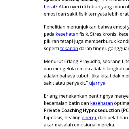
berat
? Atau nyeri di tubuh yang muncu
emosi dan sakit fisik ternyata lebih er
Penelitian menunjukkan bahwa emosi y
pada
kesehatan
fisik. Stres kronis, k
pikiran tetapi juga memperburuk kond
seperti
tekanan
darah tinggi, gangguan
Menurut Erlang Prayudha, seorang Life
dan mengelola emosi adalah langkah 
adalah bahasa tubuh. Jika kita tidak m
sakit atau penyakit,
” ujarnya
.
Erlang menekankan pentingnya menyela
kedamaian batin dan
kesehatan
optimal
Private Coaching Hypnoseduction (P
hipnosis, healing
energi
, dan pelatiha
akar masalah emosional mereka.