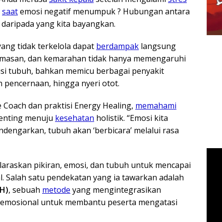
l
saat
emosi negatif menumpuk ? Hubungan antara
at daripada yang kita bayangkan.
ang tidak terkelola dapat
berdampak
langsung
ecemasan, dan kemarahan tidak hanya memengaruhi
isi tubuh, bahkan memicu berbagai penyakit
 pencernaan, hingga nyeri otot.
 Coach dan praktisi Energy Healing,
memahami
penting menuju
kesehatan
holistik. “Emosi kita
endengarkan, tubuh akan ‘berbicara’ melalui rasa
raskan pikiran, emosi, dan tubuh untuk mencapai
. Salah satu pendekatan yang ia tawarkan adalah
CH)
, sebuah
metode
yang mengintegrasikan
n emosional untuk membantu peserta mengatasi