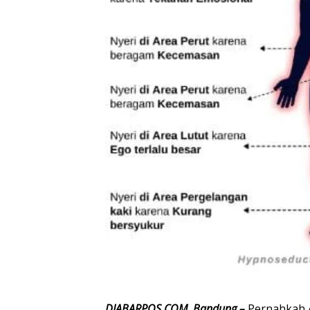
DJABARPOS.COM, Bandung –
Pernahkah 