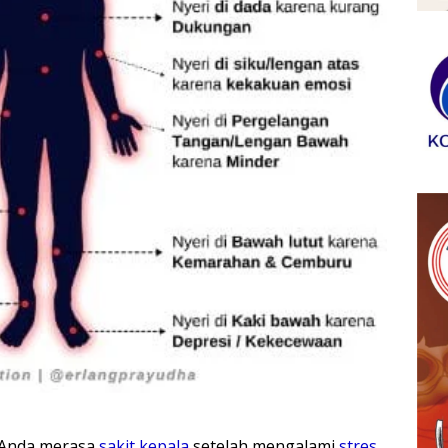
Anda merasa
sakit kepala
setelah mengalami
stres