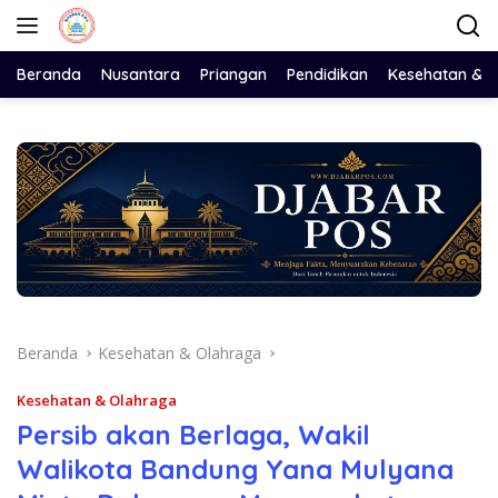
Langsung
ke
konten
Beranda
Nusantara
Priangan
Pendidikan
Kesehatan & 
Beranda
Kesehatan & Olahraga
Kesehatan & Olahraga
Persib akan Berlaga, Wakil
Walikota Bandung Yana Mulyana