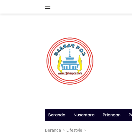
Langsung
ke
konten
Beranda
Nusantara
Priangan
P
Beranda
Lifestyle