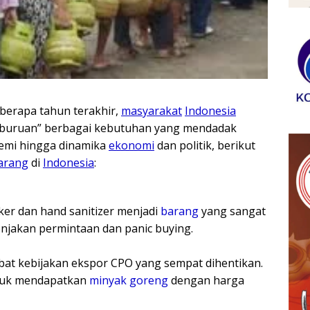
erapa tahun terakhir,
masyarakat
Indonesia
rburuan” berbagai kebutuhan yang mendadak
demi hingga dinamika
ekonomi
dan politik, berikut
arang
di
Indonesia
:
r dan hand sanitizer menjadi
barang
yang sangat
 lonjakan permintaan dan panic buying.
bat kebijakan ekspor CPO yang sempat dihentikan.
ntuk mendapatkan
minyak goreng
dengan harga