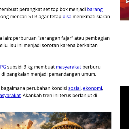
l membuat perangkat set top box menjadi
barang
ong mencari STB agar tetap
bisa
menikmati siaran
lain: perburuan “serangan fajar” atau pembagian
u. Isu ini menjadi sorotan karena berkaitan
LPG
subsidi 3 kg membuat
masyarakat
berburu
ng di pangkalan menjadi pemandangan umum.
 bagaimana perubahan kondisi
sosial
,
ekonomi
,
asyarakat
. Akankah tren ini terus berlanjut di