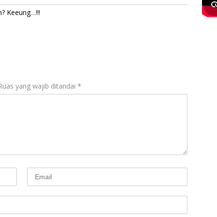
h? Keeung…!!!
Ruas yang wajib ditandai
*