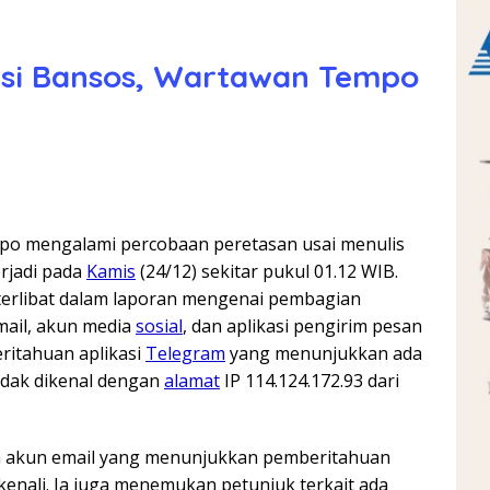
upsi Bansos, Wartawan Tempo
mpo mengalami percobaan peretasan usai menulis
erjadi pada
Kamis
(24/12) sekitar pukul 01.12 WIB.
 terlibat dalam laporan mengenai pembagian
mail, akun media
sosial
, dan aplikasi pengirim pesan
eritahuan aplikasi
Telegram
yang menunjukkan ada
idak dikenal dengan
alamat
IP 114.124.172.93 dari
sa akun email yang menunjukkan pemberitahuan
 kenali. Ia juga menemukan petunjuk terkait ada