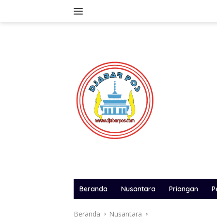
Langsung
ke
konten
Beranda
Nusantara
Priangan
P
Beranda
Nusantara