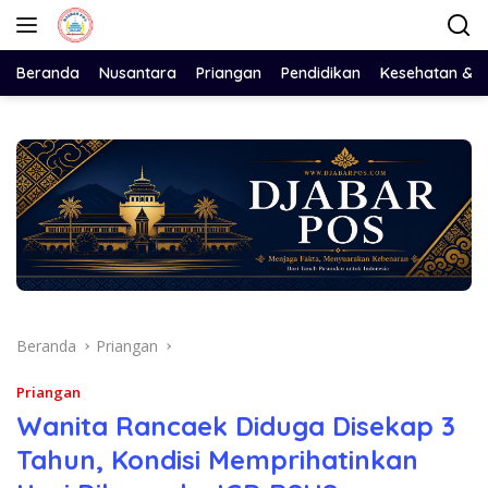
Langsung
ke
konten
Beranda
Nusantara
Priangan
Pendidikan
Kesehatan & 
Beranda
Priangan
Priangan
Wanita Rancaek Diduga Disekap 3
Tahun, Kondisi Memprihatinkan