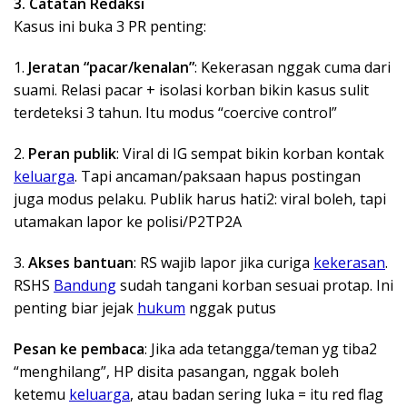
3. Catatan Redaksi
Kasus ini buka 3 PR penting:
1.
Jeratan “pacar/kenalan”
: Kekerasan nggak cuma dari
suami. Relasi pacar + isolasi korban bikin kasus sulit
terdeteksi 3 tahun. Itu modus “coercive control”
2.
Peran publik
: Viral di IG sempat bikin korban kontak
keluarga
. Tapi ancaman/paksaan hapus postingan
juga modus pelaku. Publik harus hati2: viral boleh, tapi
utamakan lapor ke polisi/P2TP2A
3.
Akses bantuan
: RS wajib lapor jika curiga
kekerasan
.
RSHS
Bandung
sudah tangani korban sesuai protap. Ini
penting biar jejak
hukum
nggak putus
Pesan ke pembaca
: Jika ada tetangga/teman yg tiba2
“menghilang”, HP disita pasangan, nggak boleh
ketemu
keluarga
, atau badan sering luka = itu red flag