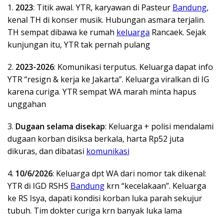
1.
2023
: Titik awal. YTR, karyawan di Pasteur
Bandung
,
kenal TH di konser musik. Hubungan asmara terjalin.
TH sempat dibawa ke rumah
keluarga
Rancaek. Sejak
kunjungan itu, YTR tak pernah pulang
2.
2023-2026
: Komunikasi terputus. Keluarga dapat info
YTR “resign & kerja ke Jakarta”. Keluarga viralkan di IG
karena curiga. YTR sempat WA marah minta hapus
unggahan
3.
Dugaan selama disekap
: Keluarga + polisi mendalami
dugaan korban disiksa berkala, harta Rp52 juta
dikuras, dan dibatasi
komunikasi
4.
10/6/2026
: Keluarga dpt WA dari nomor tak dikenal:
YTR di IGD RSHS
Bandung
krn “kecelakaan”. Keluarga
ke RS Isya, dapati kondisi korban luka parah sekujur
tubuh. Tim dokter curiga krn banyak luka lama