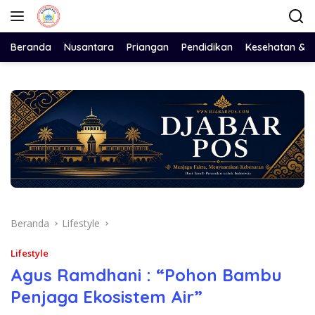
Langsung
ke
konten
Beranda
Nusantara
Priangan
Pendidikan
Kesehatan & 
Beranda
Lifestyle
Lifestyle
Agus Ramdhani : “Pohon Bambu
Penjaga Ekosistem Air”