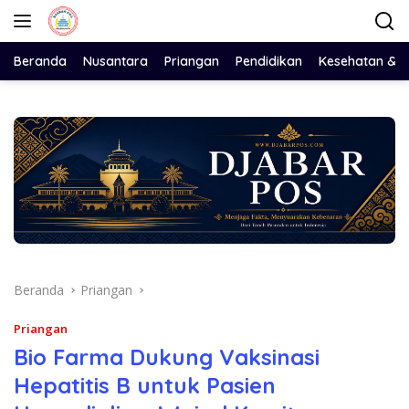
Langsung
ke
konten
Beranda
Nusantara
Priangan
Pendidikan
Kesehatan & 
Beranda
Priangan
Priangan
Bio Farma Dukung Vaksinasi
Hepatitis B untuk Pasien