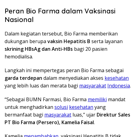
Peran Bio Farma dalam Vaksinasi
Nasional
Dalam kegiatan tersebut, Bio Farma memberikan
dukungan berupa
vaksin Hepatitis B
serta layanan
skrining HBsAg dan Anti-HBs
bagi 20 pasien
hemodialisa.
Langkah ini mempertegas peran Bio Farma sebagai
garda terdepan
dalam menyediakan akses
kesehatan
yang lebih luas dan merata bagi
masyarakat
Indonesia
.
“Sebagai BUMN Farmasi, Bio Farma
memiliki
mandat
untuk menghadirkan
solusi
kesehatan
yang
bermanfaat bagi
masyarakat
luas,” ujar
Direktur Sales
PT Bio Farma (Persero), Kamelia Faisal
.
Kamelia
menambahkan
, vaksinasi Hepatitis B tidak