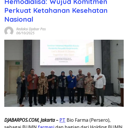
Hemodialisa: Wujud Komitmen
Perkuat Ketahanan Kesehatan
Nasional
Redaksi Djabar Pos
06/10/2025
DJABARPOS.COM, Jakarta –
PT
Bio Farma (Persero),
sebagai BUMN
farmasi
dan bagian dari Holding BUMN