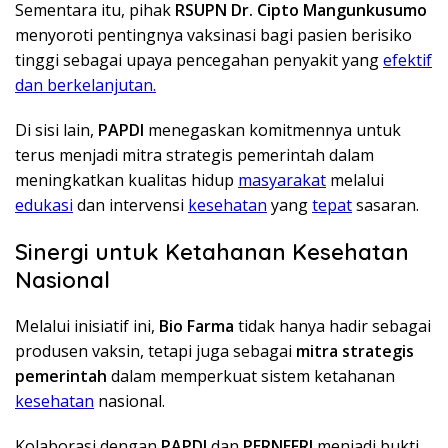
Sementara itu, pihak
RSUPN Dr. Cipto Mangunkusumo
menyoroti pentingnya vaksinasi bagi pasien berisiko
tinggi sebagai upaya pencegahan penyakit yang
efektif
dan berkelanjutan.
Di sisi lain,
PAPDI
menegaskan komitmennya untuk
terus menjadi mitra strategis pemerintah dalam
meningkatkan kualitas hidup
masyarakat
melalui
edukasi
dan intervensi
kesehatan
yang
tepat
sasaran.
Sinergi untuk Ketahanan Kesehatan
Nasional
Melalui inisiatif ini,
Bio Farma
tidak hanya hadir sebagai
produsen vaksin, tetapi juga sebagai
mitra strategis
pemerintah
dalam memperkuat sistem ketahanan
kesehatan
nasional.
Kolaborasi dengan
PAPDI
dan
PERNEFRI
menjadi bukti