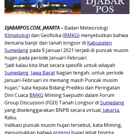
DJABARPOS.COM, JAKARTA –
Badan Meteorologi
Klimatologi
dan Geofisika (
BMKG
) menyebutkan bahwa
bencana banjir dan tanah longsor di
Kabupaten
Sumedang
pada 9 Januari 2021 terjadi di puncak musim
hujan pada periode Januari-Februari.
“Jadi kalau kita lihat secara spesifik untuk wilayah
Sumedang
,
Jawa Barat
bagian tengah, untuk periode
Januari-Februari ini memang masih Puncak musim
hujan,” kata Kepala Bidang Prediksi dan Peringatan
Dini Cuaca
BMKG
Miming Saepudin dalam Forum
Group Discussion (FGD) Tanah Longsor di
Sumedang
yang diselenggarakan BNPB secara virtual,
Jakarta
,
Rabu.
Indikasi puncak musim hujan tersebut, kata Miming,
menunjukkan bahwa
potensi
hujan lebat hingga