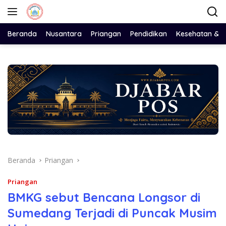
Langsung
ke
konten
Beranda
Nusantara
Priangan
Pendidikan
Kesehatan & 
Beranda
Priangan
Priangan
BMKG sebut Bencana Longsor di
Sumedang Terjadi di Puncak Musim