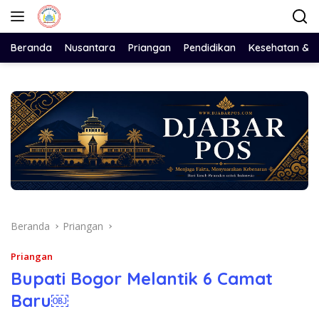
Langsung
ke
konten
Beranda
Nusantara
Priangan
Pendidikan
Kesehatan & 
Beranda
Priangan
Priangan
Bupati Bogor Melantik 6 Camat
Baru￼