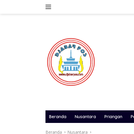
Langsung
ke
konten
Beranda
Nusantara
Priangan
P
Beranda
Nusantara