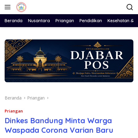
Langsung
ke
konten
Beranda
Nusantara
Priangan
Pendidikan
Kesehatan & 
Beranda
Priangan
Priangan
Dinkes Bandung Minta Warga
Waspada Corona Varian Baru