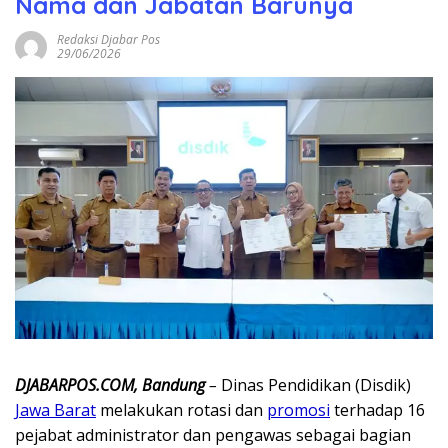
Nama dan Jabatan Barunya
Redaksi Djabar Pos
29/06/2026
DJABARPOS.COM, Bandung
–
Dinas Pendidikan (Disdik)
Jawa Barat
melakukan rotasi dan
promosi
terhadap 16
pejabat administrator dan pengawas sebagai bagian