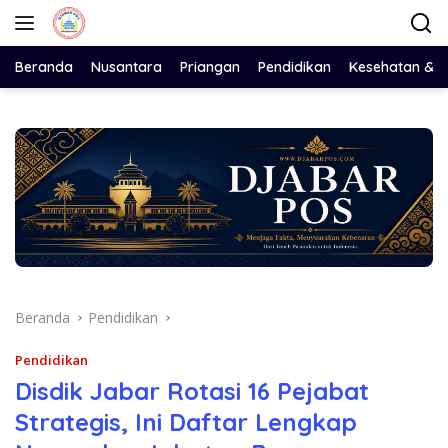
Langsung
ke
konten
Beranda
Nusantara
Priangan
Pendidikan
Kesehatan & 
Beranda
Pendidikan
Pendidikan
Disdik Jabar Rotasi 16 Pejabat
Strategis, Ini Daftar Lengkap