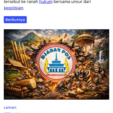
tersebut ke ranah
hukum
bersama unsur dari
kepolisian
.
Berikutnya
Laman: