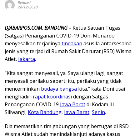
Redaksi
28/12/2020
DJABARPOS.COM, BANDUNG –
Ketua Satuan Tugas
(Satgas) Penanganan COVID-19 Doni Monardo
menyesalkan terjadinya
tindakan
asusila antarsesama
jenis yang terjadi di Rumah Sakit Darurat (RSD) Wisma
Atlet,
Jakarta
.
“Kita sangat menyesali, ya. Saya ulangi lagi, sangat
menyesali perilaku seperti itu, perilaku yang tidak
mencerminkan
budaya
bangsa
kita,” kata Doni usai
menghadiri
rapat
koordinasi
dengan Satgas
Penanganan COVID-19
Jawa Barat
di Kodam III
Siliwangi,
Kota Bandung
,
Jawa Barat
,
Senin
.
Dia memastikan tim gabungan yang bertugas di RSD
Wisma Atlet sudah menindaklanjuti adanya kasus