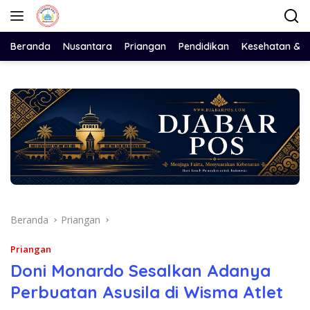
Langsung
ke
konten
Beranda
Nusantara
Priangan
Pendidikan
Kesehatan & 
Beranda
Priangan
Priangan
Doni Monardo Sesalkan Adanya
Perbuatan Asusila di Wisma Atlet