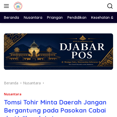
Langsung
ke
konten
Beranda
Nusantara
Priangan
Pendidikan
Kesehatan & 
Beranda
Nusantara
Nusantara
Tomsi Tohir Minta Daerah Jangan
Bergantung pada Pasokan Cabai