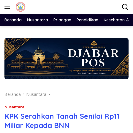
Langsung
ke
konten
Beranda
Nusantara
Priangan
Pendidikan
Kesehatan & 
Beranda
Nusantara
Nusantara
KPK Serahkan Tanah Senilai Rp11
Miliar Kepada BNN