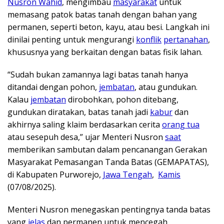
Nusron Wahid
, mengimbau
masyarakat
untuk
memasang patok batas tanah dengan bahan yang
permanen, seperti beton, kayu, atau besi. Langkah ini
dinilai penting untuk mengurangi
konflik
pertanahan
,
khususnya yang berkaitan dengan batas fisik lahan.
“Sudah bukan zamannya lagi batas tanah hanya
ditandai dengan pohon,
jembatan
, atau gundukan.
Kalau
jembatan
dirobohkan, pohon ditebang,
gundukan diratakan, batas tanah jadi
kabur
dan
akhirnya saling klaim berdasarkan cerita
orang tua
atau sesepuh desa,” ujar Menteri Nusron
saat
memberikan sambutan dalam pencanangan Gerakan
Masyarakat Pemasangan Tanda Batas (GEMAPATAS),
di Kabupaten Purworejo,
Jawa Tengah
,
Kamis
(07/08/2025).
Menteri Nusron menegaskan pentingnya tanda batas
yang
jelas
dan permanen untuk mencegah