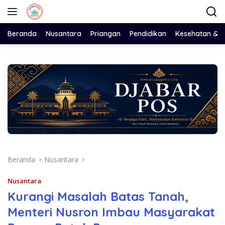
Langsung
ke
konten
Beranda
Nusantara
Priangan
Pendidikan
Kesehatan & 
Beranda
Nusantara
Nusantara
Kurangi Masalah Batas Tanah,
Menteri Nusron Imbau Masyarakat