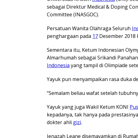
sebagai Direktur Medical & Doping Con
Committee (INASGOC).
Persatuan Wanita Olahraga Seluruh
In
penghargaan pada
17
Desember 2018 k
Sementara itu, Ketum Indonesian Olym
Almarhumah sebagai Srikandi Panaha
Indonesia
yang tampil di Olimpiade setel
Yayuk pun menyampaikan rasa duka de
“Semalam beliau wafat setelah tubuhny
Yayuk yang juga Wakil Ketum KONI
Pus
kepadanya, tak hanya pada prestasinya
dokter ahli
gizi
.
Jenazah Leane disemayamkan di Rumah 