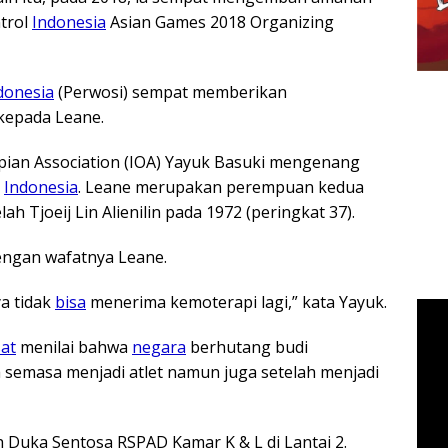
trol
Indonesia
Asian Games 2018 Organizing
donesia
(Perwosi) sempat memberikan
epada Leane.
pian Association (IOA) Yayuk Basuki mengenang
n
Indonesia
. Leane merupakan perempuan kedua
ah Tjoeij Lin Alienilin pada 1972 (peringkat 37).
ngan wafatnya Leane.
a tidak
bisa
menerima kemoterapi lagi,” kata Yayuk.
at
menilai bahwa
negara
berhutang budi
 semasa menjadi atlet namun juga setelah menjadi
Duka Sentosa RSPAD Kamar K & L di Lantai 2.