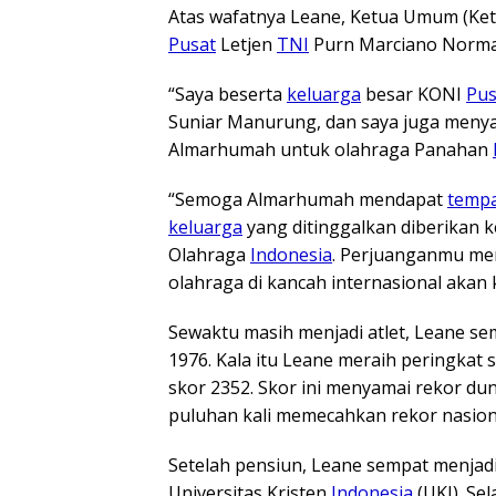
Atas wafatnya Leane, Ketua Umum (Ke
Pusat
Letjen
TNI
Purn Marciano Norma
“Saya beserta
keluarga
besar KONI
Pus
Suniar Manurung, dan saya juga meny
Almarhumah untuk olahraga Panahan
“Semoga Almarhumah mendapat
temp
keluarga
yang ditinggalkan diberikan 
Olahraga
Indonesia
. Perjuanganmu m
olahraga di kancah internasional aka
Sewaktu masih menjadi atlet, Leane s
1976. Kala itu Leane meraih peringkat 
skor 2352. Skor ini menyamai rekor du
puluhan kali memecahkan rekor nasion
Setelah pensiun, Leane sempat menjadi
Universitas Kristen
Indonesia
(UKI). Se