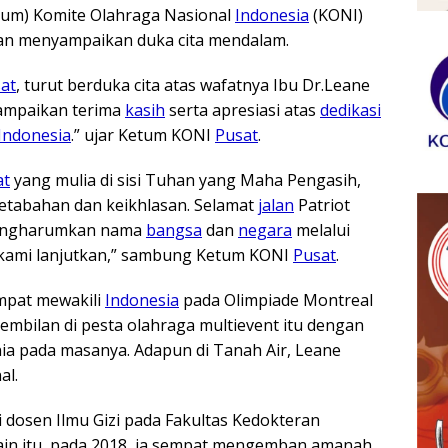
tum) Komite Olahraga Nasional
Indonesia
(KONI)
n menyampaikan duka cita mendalam.
at
, turut berduka cita atas wafatnya Ibu Dr.Leane
ampaikan terima
kasih
serta apresiasi atas
dedikasi
Indonesia
.” ujar Ketum KONI
Pusat
.
at
yang mulia di sisi Tuhan yang Maha Pengasih,
ketabahan dan keikhlasan. Selamat
jalan
Patriot
engharumkan nama
bangsa
dan
negara
melalui
n kami lanjutkan,” sambung Ketum KONI
Pusat
.
empat mewakili
Indonesia
pada Olimpiade Montreal
sembilan di pesta olahraga multievent itu dengan
nia pada masanya. Adapun di Tanah Air, Leane
al.
 dosen Ilmu Gizi pada Fakultas Kedokteran
lain itu, pada 2018, ia sempat mengemban amanah