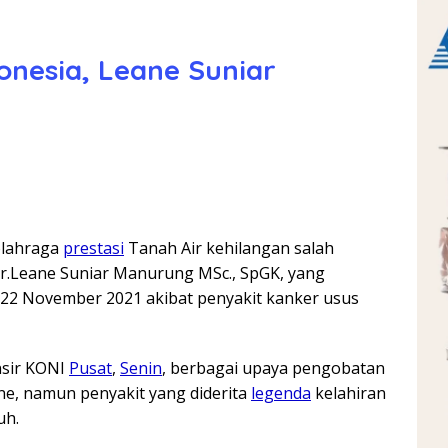
nesia, Leane Suniar
olahraga
prestasi
Tanah Air kehilangan salah
Dr.Leane Suniar Manurung MSc., SpGK, yang
 22 November 2021 akibat penyakit kanker usus
nsir KONI
Pusat
,
Senin
, berbagai upaya pengobatan
ne, namun penyakit yang diderita
legenda
kelahiran
uh.