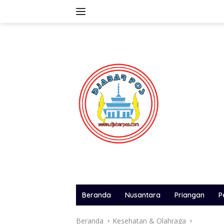
Langsung
ke
konten
Beranda
Nusantara
Priangan
P
Beranda
Kesehatan & Olahraga