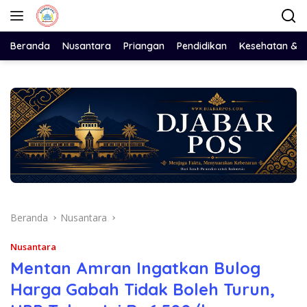
Langsung
ke
konten
Beranda
Nusantara
Priangan
Pendidikan
Kesehatan & 
Beranda
Nusantara
Nusantara
Mentan Amran Ingatkan Bulog
Harga Gabah Tidak Boleh Turun,