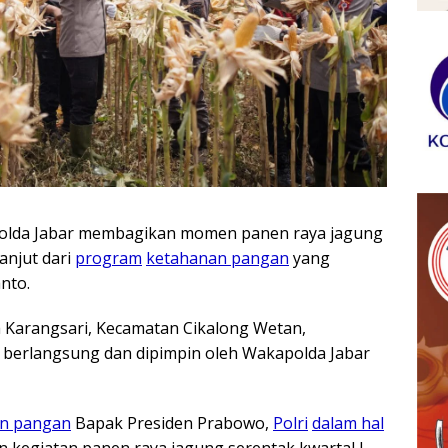
olda Jabar membagikan momen panen raya jagung
anjut dari
program
ketahanan pangan
yang
nto.
 Karangsari, Kecamatan Cikalong Wetan,
 berlangsung dan dipimpin oleh Wakapolda Jabar
n pangan
Bapak Presiden Prabowo,
Polri
dalam hal
 kegiatan panen raya jagung serentak kwartal I