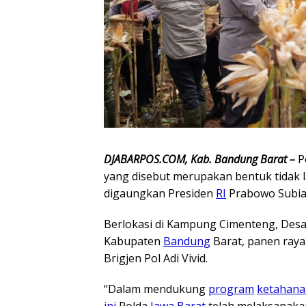
DJABARPOS.COM, Kab. Bandung Barat –
P
yang disebut merupakan bentuk tidak l
digaungkan Presiden
RI
Prabowo Subia
Berlokasi di Kampung Cimenteng, Desa
Kabupaten
Bandung
Barat, panen raya
Brigjen Pol Adi Vivid.
“Dalam mendukung
program
ketahana
ini
Polda
Jawa Barat
telah melaksanakan