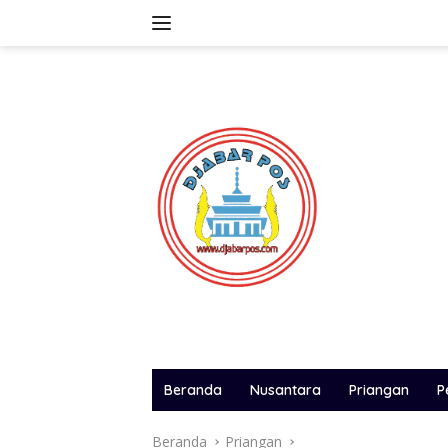
Langsung
ke
konten
Beranda
Nusantara
Priangan
P
Beranda
Priangan