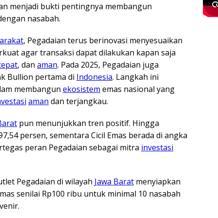
gan menjadi bukti pentingnya membangun
 dengan nasabah.
arakat
, Pegadaian terus berinovasi menyesuaikan
rkuat agar transaksi dapat dilakukan kapan saja
cepat
, dan
aman
. Pada 2025, Pegadaian juga
k Bullion pertama di
Indonesia
. Langkah ini
alam membangun
ekosistem
emas nasional yang
nvestasi
aman
dan terjangkau.
Barat
pun menunjukkan tren positif. Hingga
97,54 persen, sementara Cicil Emas berada di angka
rtegas peran Pegadaian sebagai mitra
investasi
tlet Pegadaian di wilayah
Jawa Barat
menyiapkan
mas senilai Rp100 ribu untuk minimal 10 nasabah
enir.