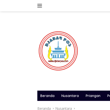
Langsung
ke
konten
Beranda
Nusantara
Priangan
P
Beranda
Nusantara