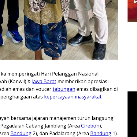
ka memperingati Hari Pelanggan Nasional
ah (Kanwil) X
Jawa Barat
memberikan apresiasi
Hadiah emas dan voucer
tabungan
emas dibagikan di
k penghargaan atas
kepercayaan
masyarakat
layah bersama jajaran manajemen turun langsung
i Pegadaian Cabang Jamblang (Area
Cirebon
),
(Area
Bandung
2), dan Padalarang (Area
Bandung
1).