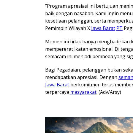
“Program apresiasi ini bertujuan men
baik dengan nasabah. Kami ingin men
kesetiaan pelanggan, serta memperkuat
Pemimpin Wilayah X
Jawa Barat
PT
Pega
Momen ini tidak hanya menghadirkan k
mempererat ikatan emosional. Di tenga
semacam ini menjadi pembeda yang sign
Bagi Pegadaian, pelanggan bukan seka
mendapatkan apresiasi. Dengan
seman
Jawa Barat
berkomitmen terus memberik
terpercaya
masyarakat
. (Adv/Arsy)