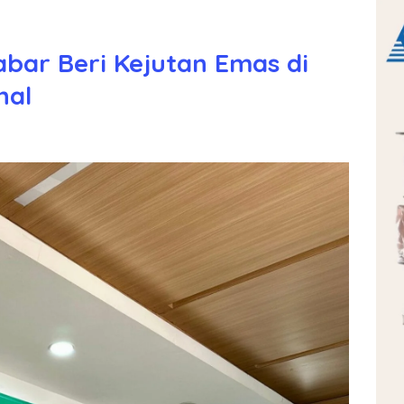
abar Beri Kejutan Emas di
nal