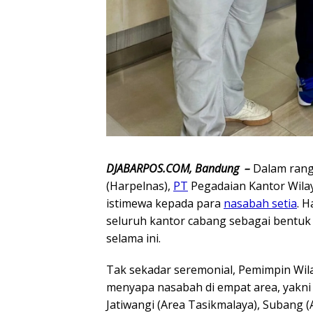
DJABARPOS.COM, Bandung –
Dalam rang
(Harpelnas),
PT
Pegadaian Kantor Wilay
istimewa kepada para
nasabah setia
. 
seluruh kantor cabang sebagai bentu
selama ini.
Tak sekadar seremonial, Pemimpin Wi
menyapa nasabah di empat area, yakn
Jatiwangi (Area Tasikmalaya), Subang 