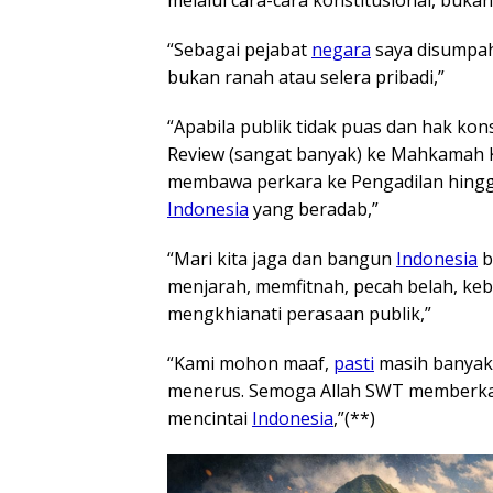
“Sebagai pejabat
negara
saya disumpah
bukan ranah atau selera pribadi,”
“Apabila publik tidak puas dan hak kons
Review (sangat banyak) ke Mahkamah K
membawa perkara ke Pengadilan hingg
Indonesia
yang beradab,”
“Mari kita jaga dan bangun
Indonesia
b
menjarah, memfitnah, pecah belah, ke
mengkhianati perasaan publik,”
“Kami mohon maaf,
pasti
masih banyak 
menerus. Semoga Allah SWT memberka
mencintai
Indonesia
,”(**)