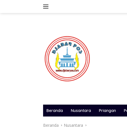
Langsung
ke
konten
Beranda
Nusantara
Priangan
P
Beranda
Nusantara