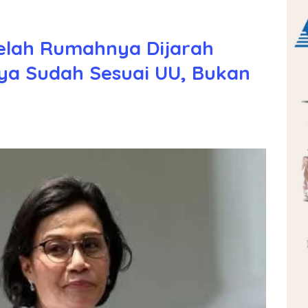
telah Rumahnya Dijarah
ya Sudah Sesuai UU, Bukan