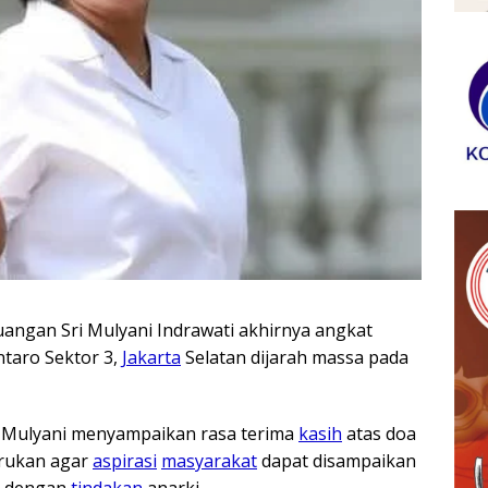
angan Sri Mulyani Indrawati akhirnya angkat
ntaro Sektor 3,
Jakarta
Selatan dijarah massa pada
i Mulyani menyampaikan rasa terima
kasih
atas doa
erukan agar
aspirasi
masyarakat
dapat disampaikan
an dengan
tindakan
anarki.