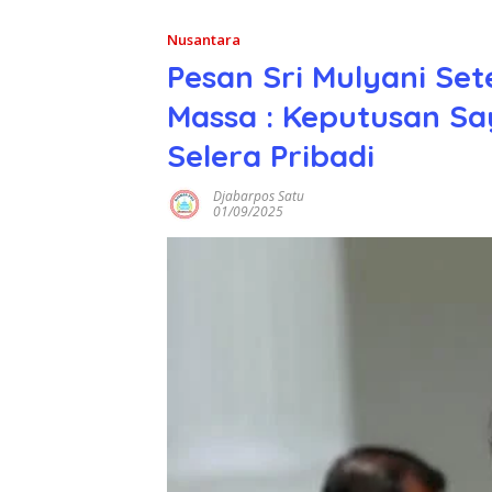
Nusantara
Pesan Sri Mulyani Se
Massa : Keputusan Sa
Selera Pribadi
Djabarpos Satu
01/09/2025